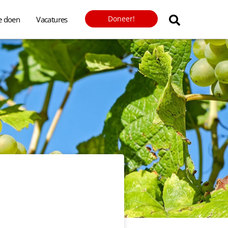
Doneer!
e doen
Vacatures