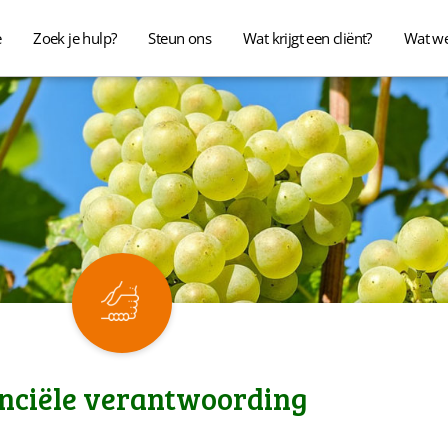
e
Zoek je hulp?
Steun ons
Wat krijgt een cliënt?
Wat w
nciële verantwoording