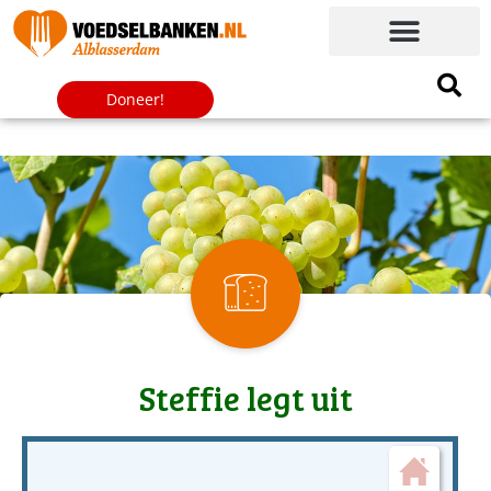
Wat krijgt een cliënt?
Doneer!
Steffie legt uit